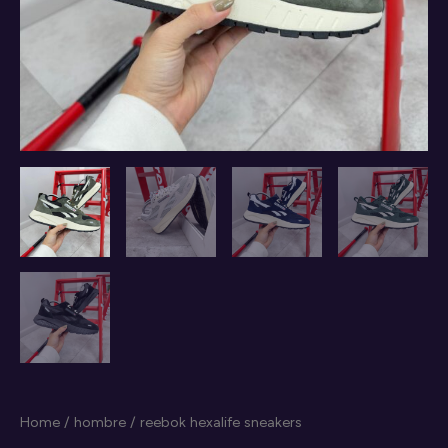
Home
/
hombre
/ reebok hexalife sneakers