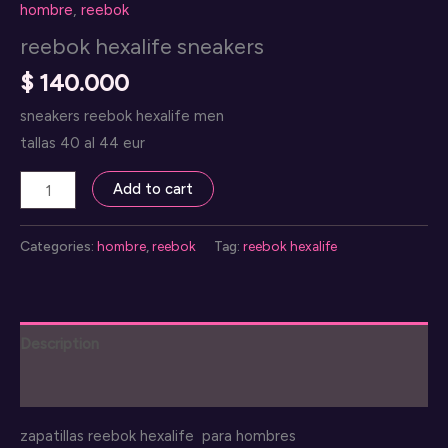
hombre
,
reebok
reebok hexalife sneakers
$
140.000
sneakers reebok hexalife men
tallas 40 al 44 eur
reebok
Add to cart
hexalife
sneakers
Categories:
hombre
,
reebok
Tag:
reebok hexalife
quantity
Description
Reviews (0)
zapatillas reebok hexalife para hombres