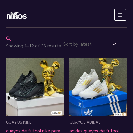
Skip
to
niños
content
Search
Sorted
Showing 1–12 of 23 results
by
latest
GUAYOS NIKE
GUAYOS ADIDAS
guayos de futbol nike para
adidas guayos de futbol