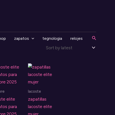
Search
hop
zapatos
tegnologia
relojes
bre
lacoste
ste elite
zapatillas
tos para
lacoste elite
bre 2025
mujer