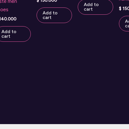
$
150.000
iste men
Add to
$
15
cart
hoes
Add to
cart
140.000
A
c
Add to
cart