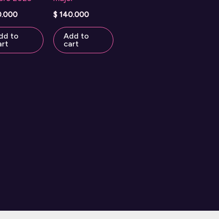
0.000
$
140.000
dd to
Add to
art
cart