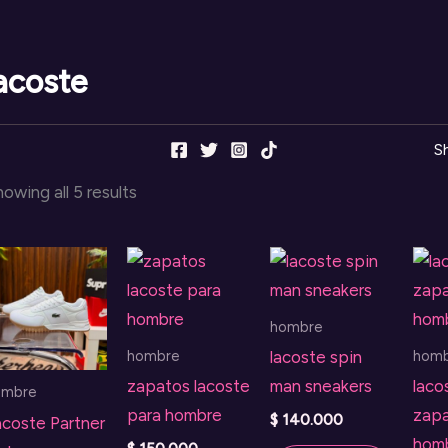
acoste
S
Sorted
owing all 5 results
by
latest
hombre
hombre
hom
lacoste spin
zapatos lacoste
man sneakers
laco
ombre
para hombre
zapa
$
140.000
acoste Partner
hom