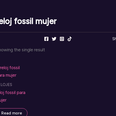
eloj fossil mujer
S
owing the single result
ELOJES
loj fossil para
ujer
Read more